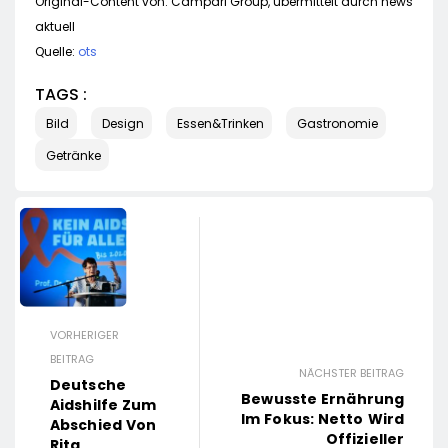
Original-Content von: Campari Group, übermittelt durch news
aktuell
Quelle:
ots
TAGS :
Bild
Design
Essen&Trinken
Gastronomie
Getränke
VORHERIGER
BEITRAG
NÄCHSTER BEITRAG
Deutsche
Bewusste Ernährung
Aidshilfe Zum
Im Fokus: Netto Wird
Abschied Von
Offizieller
Rita