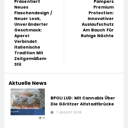
Präsentiert
Pampers
Neues
Premium
Flaschendesign /
Protection:
Neuer Look,
Innovativer
Unveränderter
Auslaufschutz
Geschmack:
Am Bauch Für
Aperol
Ruhige Nächte
Verbindet
Italienische
Tradition Mit
Zeitgemäßem
Stil
Aktuelle News
BPOLI LUD: Mit Cannabis Über
Die Görlitzer Altstadtbrücke
7. AUGUST 2026