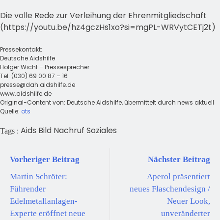
Die volle Rede zur Verleihung der Ehrenmitgliedschaft
(https://youtu.be/hz4gczHs1xo?si=mgPL-WRVytCETj2t)
Pressekontakt:
Deutsche Aidshilfe
Holger Wicht – Pressesprecher
Tel. (030) 69 00 87 – 16
presse@dah.aidshilfe.de
www.aidshilfe.de
Original-Content von: Deutsche Aidshilfe, übermittelt durch news aktuell
Quelle:
ots
Aids
Bild
Nachruf
Soziales
Tags :
Vorheriger Beitrag
Nächster Beitrag
Martin Schröter:
Aperol präsentiert
Führender
neues Flaschendesign /
Edelmetallanlagen-
Neuer Look,
Experte eröffnet neue
unveränderter