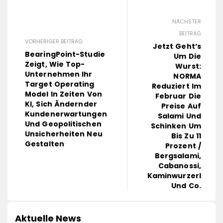
NÄCHSTER
BEITRAG
VORHERIGER BEITRAG
Jetzt Geht’s
BearingPoint-Studie
Um Die
Zeigt, Wie Top-
Wurst:
Unternehmen Ihr
NORMA
Target Operating
Reduziert Im
Model In Zeiten Von
Februar Die
KI, Sich Ändernder
Preise Auf
Kundenerwartungen
Salami Und
Und Geopolitischen
Schinken Um
Unsicherheiten Neu
Bis Zu 11
Gestalten
Prozent /
Bergsalami,
Cabanossi,
Kaminwurzerl
Und Co.
Aktuelle News