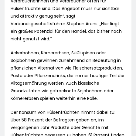
Verbraucherinnen und Verbraucher offen für
Hülsenfrüchte sind. Das Angebot muss nur sichtbar
und attraktiv genug sein“, sagt
Verbandsgeschäftsführer Stephan Arens. „Hier liegt
ein großes Potenzial für den Handel, das bisher noch
nicht genutzt wird.“
Ackerbohnen, Körnererbsen, Süßlupinen oder
Sojabohnen gewinnen zunehmend an Bedeutung in
pflanzlichen Alternativen wie Fleischersatzprodukten,
Pasta oder Pflanzendrinks, die immer häufiger Teil der
Alltagsernährung werden. Auch klassische
Grundzutaten wie getrocknete Sojabohnen oder
Körnererbsen spielen weiterhin eine Rolle.
Der Konsum von Hülsenfrüchten nimmt dabei zu:
Über 58 Prozent der Befragten gaben an, im
vergangenen Jahr Produkte oder Gerichte mit
Hülsenfrüchten gegessen zu haben. 61 Prozent finden