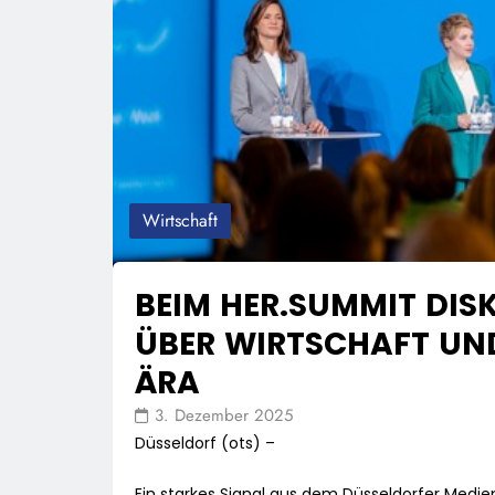
Wirtschaft
BEIM HER.SUMMIT DI
ÜBER WIRTSCHAFT UND
ÄRA
3. Dezember 2025
Düsseldorf (ots) –
Ein starkes Signal aus dem Düsseldorfer Med