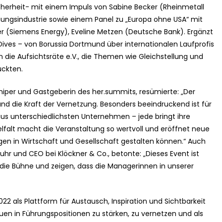
cherheit- mit einem Impuls von Sabine Becker (Rheinmetall
igungsindustrie sowie einem Panel zu „Europa ohne USA“ mit
r (Siemens Energy), Eveline Metzen (Deutsche Bank). Ergänzt
ves – von Borussia Dortmund über internationalen Laufprofis
die Aufsichtsräte e.V., die Themen wie Gleichstellung und
ückten.
iper und Gastgeberin des her.summits, resümierte: „Der
d die Kraft der Vernetzung. Besonders beeindruckend ist für
aus unterschiedlichsten Unternehmen – jede bringt ihre
elfalt macht die Veranstaltung so wertvoll und eröffnet neue
n in Wirtschaft und Gesellschaft gestalten können.“ Auch
Ruhr und CEO bei Klöckner & Co., betonte: „Dieses Event ist
f die Bühne und zeigen, dass die Managerinnen in unserer
22 als Plattform für Austausch, Inspiration und Sichtbarkeit
Frauen in Führungspositionen zu stärken, zu vernetzen und als