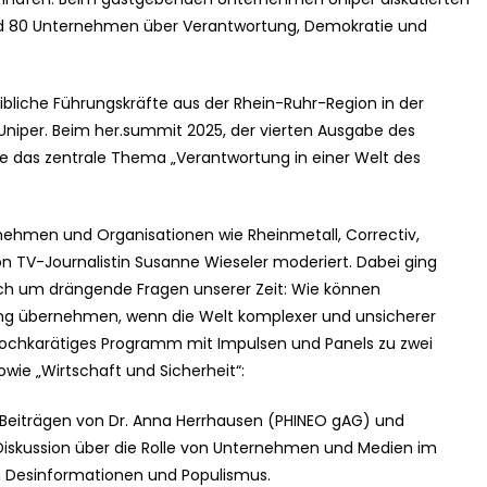
und 80 Unternehmen über Verantwortung, Demokratie und
bliche Führungskräfte aus der Rhein-Ruhr-Region in der
niper. Beim her.summit 2025, der vierten Ausgabe des
ete das zentrale Thema „Verantwortung in einer Welt des
rnehmen und Organisationen wie Rheinmetall, Correctiv,
n TV-Journalistin Susanne Wieseler moderiert. Dabei ging
ch um drängende Fragen unserer Zeit: Wie können
ng übernehmen, wenn die Welt komplexer und unsicherer
hochkarätiges Programm mit Impulsen und Panels zu zwei
ie „Wirtschaft und Sicherheit“:
 Beiträgen von Dr. Anna Herrhausen (PHINEO gAG) und
Diskussion über die Rolle von Unternehmen und Medien im
n Desinformationen und Populismus.