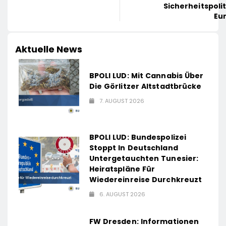
Sicherheitspolit
Eu
Aktuelle News
BPOLI LUD: Mit Cannabis Über
Die Görlitzer Altstadtbrücke
7. AUGUST 2026
BPOLI LUD: Bundespolizei
Stoppt In Deutschland
Untergetauchten Tunesier:
Heiratspläne Für
Wiedereinreise Durchkreuzt
6. AUGUST 2026
FW Dresden: Informationen