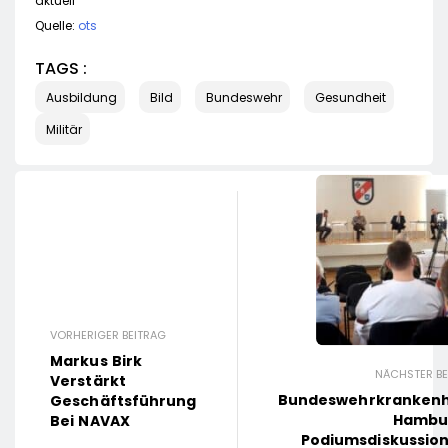
aktuell
Quelle:
ots
TAGS :
Ausbildung
Bild
Bundeswehr
Gesundheit
Militär
VORHERIGER BEITRAG
Markus Birk
NÄCHSTER BE
Verstärkt
Bundeswehrkranken
Geschäftsführung
Hambu
Bei NAVAX
Podiumsdiskussion