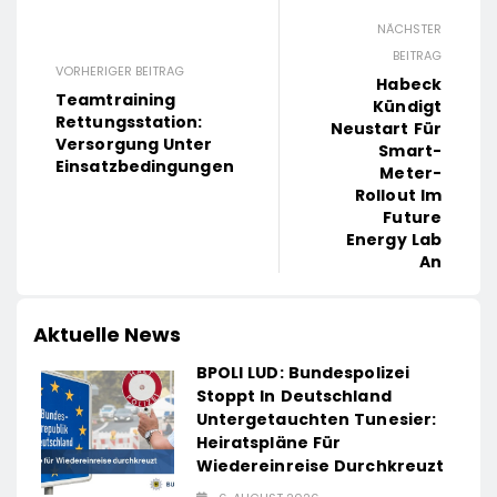
NÄCHSTER
BEITRAG
VORHERIGER BEITRAG
Habeck
Teamtraining
Kündigt
Rettungsstation:
Neustart Für
Versorgung Unter
Smart-
Einsatzbedingungen
Meter-
Rollout Im
Future
Energy Lab
An
Aktuelle News
BPOLI LUD: Bundespolizei
Stoppt In Deutschland
Untergetauchten Tunesier:
Heiratspläne Für
Wiedereinreise Durchkreuzt