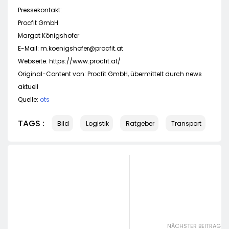
Pressekontakt:
Procfit GmbH
Margot Königshofer
E-Mail:
m.koenigshofer@procfit.at
Webseite: https://www.procfit.at/
Original-Content von: Procfit GmbH, übermittelt durch news
aktuell
Quelle:
ots
TAGS :
Bild
Logistik
Ratgeber
Transport
NÄCHSTER BEITRAG