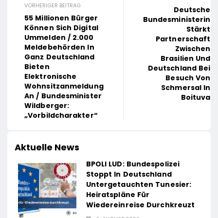
VORHERIGER BEITRAG
Deutsche
55 Millionen Bürger
Bundesministerin
Können Sich Digital
Stärkt
Ummelden / 2.000
Partnerschaft
Meldebehörden In
Zwischen
Ganz Deutschland
Brasilien Und
Bieten
Deutschland Bei
Elektronische
Besuch Von
Wohnsitzanmeldung
Schmersal In
An / Bundesminister
Boituva
Wildberger:
„Vorbildcharakter“
Aktuelle News
BPOLI LUD: Bundespolizei
Stoppt In Deutschland
Untergetauchten Tunesier:
Heiratspläne Für
Wiedereinreise Durchkreuzt