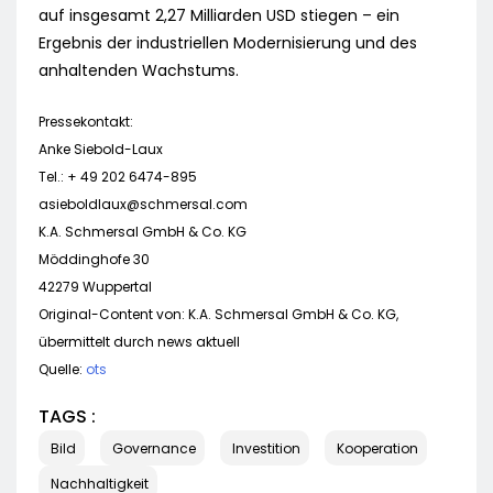
auf insgesamt 2,27 Milliarden USD stiegen – ein
Ergebnis der industriellen Modernisierung und des
anhaltenden Wachstums.
Pressekontakt:
Anke Siebold-Laux
Tel.: + 49 202 6474-895
asieboldlaux@schmersal.com
K.A. Schmersal GmbH & Co. KG
Möddinghofe 30
42279 Wuppertal
Original-Content von: K.A. Schmersal GmbH & Co. KG,
übermittelt durch news aktuell
Quelle:
ots
TAGS :
Bild
Governance
Investition
Kooperation
Nachhaltigkeit