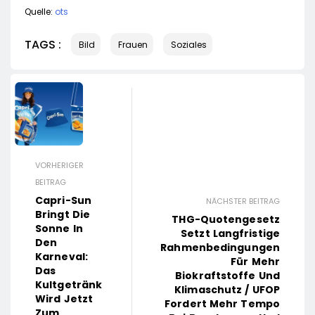
Quelle:
ots
TAGS :
Bild
Frauen
Soziales
VORHERIGER
BEITRAG
Capri-Sun
NÄCHSTER BEITRAG
Bringt Die
THG-Quotengesetz
Sonne In
Setzt Langfristige
Den
Rahmenbedingungen
Karneval:
Für Mehr
Das
Biokraftstoffe Und
Kultgetränk
Klimaschutz / UFOP
Wird Jetzt
Fordert Mehr Tempo
Zum