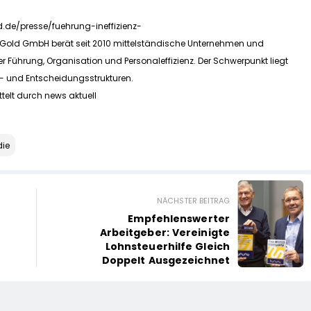
d.de/presse/fuehrung-ineffizienz-
erGold GmbH berät seit 2010 mittelständische Unternehmen und
r Führung, Organisation und Personaleffizienz. Der Schwerpunkt liegt
- und Entscheidungsstrukturen.
telt durch news aktuell
die
NÄCHSTER BEITRAG
Empfehlenswerter
Arbeitgeber: Vereinigte
Lohnsteuerhilfe Gleich
Doppelt Ausgezeichnet