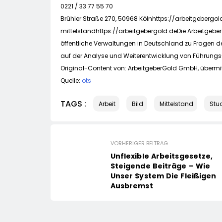
0221 / 33 77 55 70
Brühler Straße 270, 50968 Kölnhttps://arbeitgebergol
mittelstandhttps://arbeitgebergold.deDie Arbeitgeb
öffentliche Verwaltungen in Deutschland zu Fragen de
auf der Analyse und Weiterentwicklung von Führungs
Original-Content von: ArbeitgeberGold GmbH, übermit
Quelle:
ots
TAGS :
Arbeit
Bild
Mittelstand
Stu
VORHERIGER BEITRAG
Unflexible Arbeitsgesetze,
Steigende Beiträge – Wie
Unser System Die Fleißigen
Ausbremst