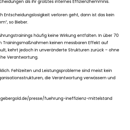
cheidungen als ihr größtes internes Effizienzhemmnis.
rch Entscheidungslosigkeit verloren geht, dann ist das kein
m“, so Bieber.
ührungstrainings häufig keine Wirkung entfalten. In über 70
en Trainingsmaßnahmen keinen messbaren Effekt auf
chult, kehrt jedoch in unveränderte Strukturen zurück – ohne
che Verantwortung.
klich. Fehlzeiten und Leistungsprobleme sind meist kein
ganisationsstrukturen, die Verantwortung verwässern und
eitgebergold.de/presse/fuehrung-ineffizienz-mittelstand