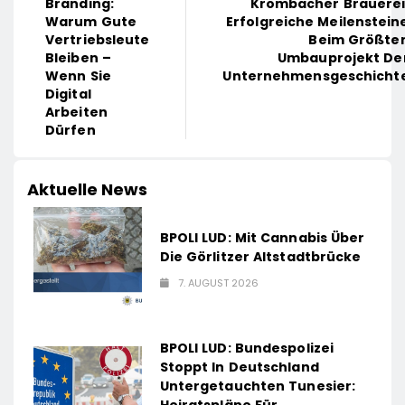
Krombacher Brauerei
Branding:
Erfolgreiche Meilenstein
Warum Gute
Beim Größte
Vertriebsleute
Umbauprojekt De
Bleiben –
Unternehmensgeschicht
Wenn Sie
Digital
Arbeiten
Dürfen
Aktuelle News
BPOLI LUD: Mit Cannabis Über
Die Görlitzer Altstadtbrücke
7. AUGUST 2026
BPOLI LUD: Bundespolizei
Stoppt In Deutschland
Untergetauchten Tunesier:
Heiratspläne Für