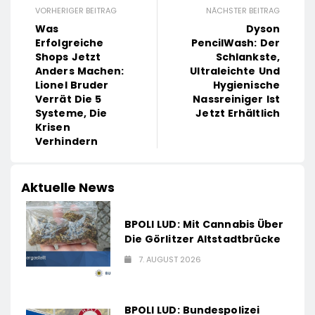
VORHERIGER BEITRAG
NÄCHSTER BEITRAG
Was
Dyson
Erfolgreiche
PencilWash: Der
Shops Jetzt
Schlankste,
Anders Machen:
Ultraleichte Und
Lionel Bruder
Hygienische
Verrät Die 5
Nassreiniger Ist
Systeme, Die
Jetzt Erhältlich
Krisen
Verhindern
Aktuelle News
BPOLI LUD: Mit Cannabis Über
Die Görlitzer Altstadtbrücke
7. AUGUST 2026
BPOLI LUD: Bundespolizei