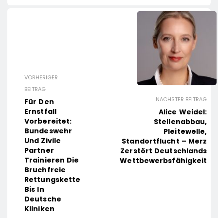
VORHERIGER
BEITRAG
NÄCHSTER BEITRAG
Für Den
Ernstfall
Alice Weidel:
Vorbereitet:
Stellenabbau,
Bundeswehr
Pleitewelle,
Und Zivile
Standortflucht – Merz
Partner
Zerstört Deutschlands
Trainieren Die
Wettbewerbsfähigkeit
Bruchfreie
Rettungskette
Bis In
Deutsche
Kliniken