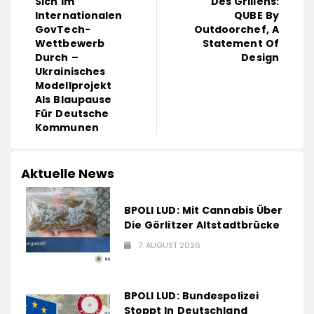
Sich Im
Des Grillens:
Internationalen
QUBE By
GovTech-
Outdoorchef, A
Wettbewerb
Statement Of
Durch –
Design
Ukrainisches
Modellprojekt
Als Blaupause
Für Deutsche
Kommunen
Aktuelle News
BPOLI LUD: Mit Cannabis Über
Die Görlitzer Altstadtbrücke
7. AUGUST 2026
BPOLI LUD: Bundespolizei
Stoppt In Deutschland