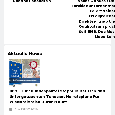
Voller Genuss / Da
Destinationsdaten
Familienunternehme
Feiert Seine
Erfolgreiche
Direktvertrieb Un
Qualitätsanspruc
Seit 1966: Das Mus
Liebe Sein
Aktuelle News
BPOLI LUD: Bundespolizei Stoppt In Deutschland
Untergetauchten Tunesier: Heiratspläne Für
Wiedereinreise Durchkreuzt
6. AUGUST 2026