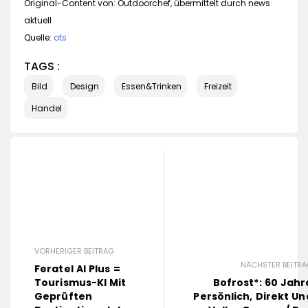
Original-Content von: Outdoorchef, übermittelt durch news
aktuell
Quelle:
ots
TAGS :
Bild
Design
Essen&Trinken
Freizeit
Handel
VORHERIGER BEITRAG
NÄCHSTER BEITR
Feratel AI Plus =
Bofrost*: 60 Jahr
Tourismus-KI Mit
Persönlich, Direkt Un
Geprüften