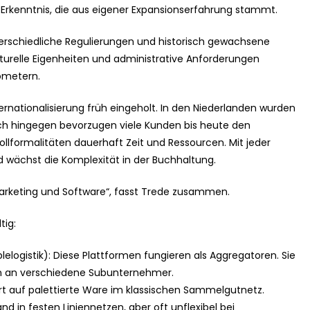
 Erkenntnis, die aus eigener Expansionserfahrung stammt.
terschiedliche Regulierungen und historisch gewachsene
turelle Eigenheiten und administrative Anforderungen
ometern.
ernationalisierung früh eingeholt. In den Niederlanden wurden
reich hingegen bevorzugen viele Kunden bis heute den
ollformalitäten dauerhaft Zeit und Ressourcen. Mit jeder
 wächst die Komplexität in der Buchhaltung.
Marketing und Software“, fasst Trede zusammen.
tig:
elogistik): Diese Plattformen fungieren als Aggregatoren. Sie
en an verschiedene Subunternehmer.
rt auf palettierte Ware im klassischen Sammelgutnetz.
nd in festen Liniennetzen, aber oft unflexibel bei