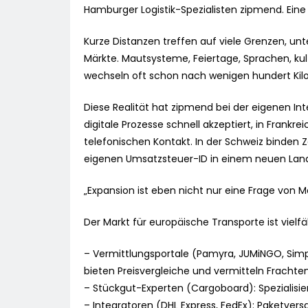
Hamburger Logistik-Spezialisten zipmend. Eine
Kurze Distanzen treffen auf viele Grenzen, un
Märkte. Mautsysteme, Feiertage, Sprachen, kul
wechseln oft schon nach wenigen hundert Kil
Diese Realität hat zipmend bei der eigenen Int
digitale Prozesse schnell akzeptiert, in Frank
telefonischen Kontakt. In der Schweiz binden Z
eigenen Umsatzsteuer-ID in einem neuen Land
„Expansion ist eben nicht nur eine Frage von 
Der Markt für europäische Transporte ist vielfäl
– Vermittlungsportale (Pamyra, JUMiNGO, Simpl
bieten Preisvergleiche und vermitteln Fracht
– Stückgut-Experten (Cargoboard): Spezialisie
– Integratoren (DHL Express, FedEx): Paketversa