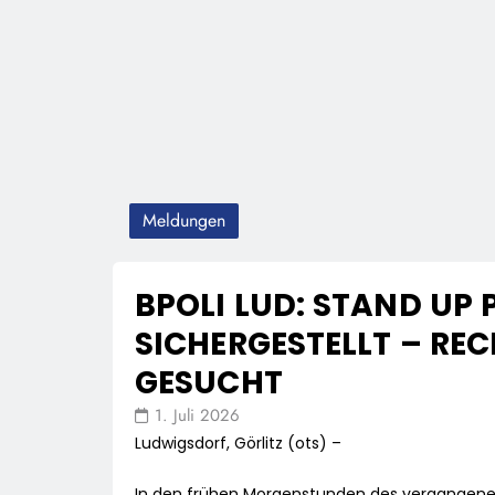
Meldungen
BPOLI LUD: STAND UP
SICHERGESTELLT – REC
ESUCHT
1. Juli 2026
Ludwigsdorf, Görlitz (ots) –
In den frühen Morgenstunden des vergangenen 