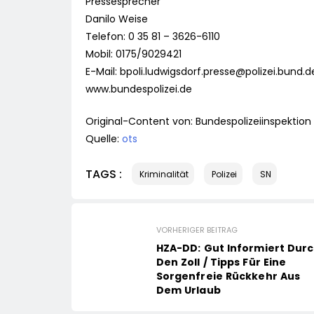
Pressesprecher
Danilo Weise
Telefon: 0 35 81 – 3626-6110
Mobil: 0175/9029421
E-Mail:
bpoli.ludwigsdorf.presse@polizei.bund.d
www.bundespolizei.de
Original-Content von: Bundespolizeiinspektion
Quelle:
ots
TAGS :
Kriminalität
Polizei
SN
VORHERIGER BEITRAG
HZA-DD: Gut Informiert Dur
Den Zoll / Tipps Für Eine
Sorgenfreie Rückkehr Aus
Dem Urlaub