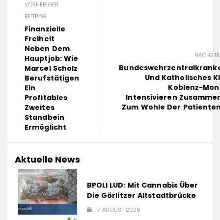
VORHERIGER
BEITRAG
Finanzielle
Freiheit
Neben Dem
NÄCHSTE
Hauptjob: Wie
Bundeswehrzentralkrank
Marcel Scholz
Und Katholisches K
Berufstätigen
Koblenz-Mon
Ein
Intensivieren Zusamme
Profitables
Zum Wohle Der Patienten
Zweites
Standbein
Ermöglicht
Aktuelle News
BPOLI LUD: Mit Cannabis Über
Die Görlitzer Altstadtbrücke
7. AUGUST 2026