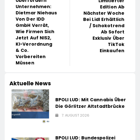
Überfordern
Limitierter
Unternehmen:
Edition Ab
Dietmar Niehaus
Nächster Woche
Von Der IDD
Bei Lidl Erhältlich
GmbH Verrät,
/ Schokotrend
Wie Firmen Sich
Ab Sofort
Jetzt Auf NIS2,
Exklusiv Über
KI-Verordnung
TikTok
& Co.
Einkaufen
Vorbereiten
Müssen
Aktuelle News
BPOLI LUD: Mit Cannabis Über
Die Görlitzer Altstadtbrücke
7. AUGUST 2026
BPOLI LUD: Bundespolizei