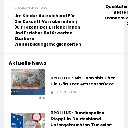
Qualitätsr
VORHERIGER BEITRAG
Besten
Um Kinder Ausreichend Für
Krankenve
Die Zukunft Vorzubereiten /
90 Prozent Der Erzieherinnen
Und Erzieher Befürworten
Stärkere
Weiterbildungsmöglichkeiten
Aktuelle News
BPOLI LUD: Mit Cannabis Über
Die Görlitzer Altstadtbrücke
7. AUGUST 2026
BPOLI LUD: Bundespolizei
Stoppt In Deutschland
Untergetauchten Tunesier: