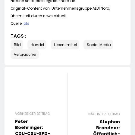
Nadine Aniol:
presse@aldi-nord.de
Original-Content von: Unternehmensgruppe ALDI Nord,
übermittelt durch news aktuell
Quelle:
ots
TAGS :
Bild
Handel
Lebensmittel
Social Media
Verbraucher
VORHERIGER BEITRAG
NÄCHSTER BEITRAG
Peter
Stephan
Boehringer:
Brandner:
CDU-CSU-SPD-
Öffentlich-