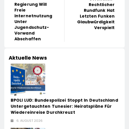
Regierung Will
Rechtlicher
Freie
Rundfunk Hat
Internetnutzung
Letzten Funken
Unter
Glaubwürdigkeit
Jugendschutz-
Verspielt
Vorwand
Abschaffen
Aktuelle News
BPOLI LUD: Bundespolizei Stoppt In Deutschland
Untergetauchten Tunesier: Heiratspläne Für
Wiedereinreise Durchkreuzt
6. AUGUST 2026