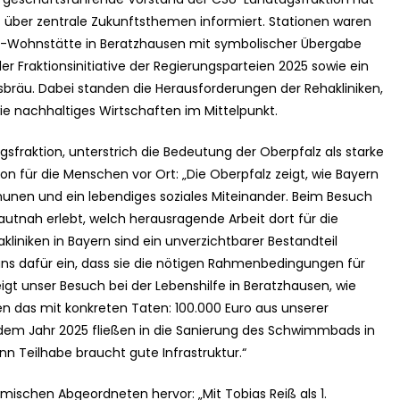
lz über zentrale Zukunftsthemen informiert. Stationen waren
fe-Wohnstätte in Beratzhausen mit symbolischer Übergabe
er Fraktionsinitiative der Regierungsparteien 2025 sowie ein
äu. Dabei standen die Herausforderungen der Rehakliniken,
e nachhaltiges Wirtschaften im Mittelpunkt.
sfraktion, unterstrich die Bedeutung der Oberpfalz als starke
n für die Menschen vor Ort: „Die Oberpfalz zeigt, wie Bayern
munen und ein lebendiges soziales Miteinander. Beim Besuch
utnah erlebt, welch herausragende Arbeit dort für die
kliniken in Bayern sind ein unverzichtbarer Bestandteil
ns dafür ein, dass sie die nötigen Rahmenbedingungen für
igt unser Besuch bei der Lebenshilfe in Beratzhausen, wie
zen das mit konkreten Taten: 100.000 Euro aus unserer
s dem Jahr 2025 fließen in die Sanierung des Schwimmbads in
n Teilhabe braucht gute Infrastruktur.“
ischen Abgeordneten hervor: „Mit Tobias Reiß als 1.