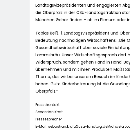
Landtagsvizepräsidenten und engagierten Abg
die Oberpfalz in der CSU-Landtagsfraktion stark
München Gehör finden – ob im Plenum oder in
Tobias Reiß, 1. Landtagsvizepräsident und Ober
Bedeutung nachhaltigen Wirtschaftens: „Die O
Gesundheitswirtschaft über soziale Einrichtung
Lammsbräu. Unser Wirtschaftsgespräch dort hat 
Widerspruch, sondern gehen Hand in Hand. Ba
übernehmen und mit ihren Produkten Maßstäbe 
Thema, das wir bei unserem Besuch im Kinderh
haben. Gute Kinderbetreuung ist die Grundlage
Oberpfalz.“
Pressekontakt:
Sebastian Kraft
Pressesprecher
E-Mail:
sebastian.kraft@csu-landtag.deMichaela
Lo