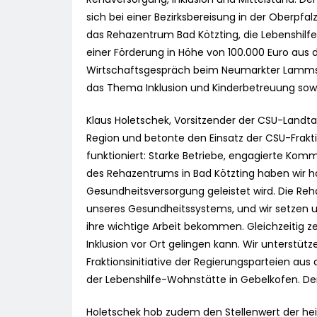
sich bei einer Bezirksbereisung in der Oberpfa
das Rehazentrum Bad Kötzting, die Lebenshil
einer Förderung in Höhe von 100.000 Euro aus d
Wirtschaftsgespräch beim Neumarkter Lammsbr
das Thema Inklusion und Kinderbetreuung sowi
Klaus Holetschek, Vorsitzender der CSU-Landtag
Region und betonte den Einsatz der CSU-Fraktio
funktioniert: Starke Betriebe, engagierte Kom
des Rehazentrums in Bad Kötzting haben wir ha
Gesundheitsversorgung geleistet wird. Die Reha
unseres Gesundheitssystems, und wir setzen u
ihre wichtige Arbeit bekommen. Gleichzeitig ze
Inklusion vor Ort gelingen kann. Wir unterstüt
Fraktionsinitiative der Regierungsparteien au
der Lebenshilfe-Wohnstätte in Gebelkofen. Den
Holetschek hob zudem den Stellenwert der heim