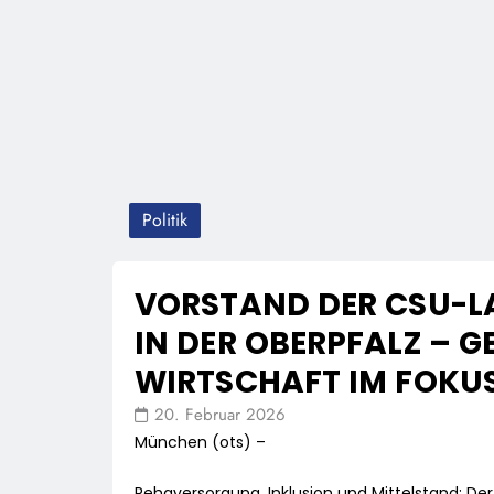
Politik
VORSTAND DER CSU-L
IN DER OBERPFALZ – G
WIRTSCHAFT IM FOKU
20. Februar 2026
München (ots) –
Rehaversorgung, Inklusion und Mittelstand: D