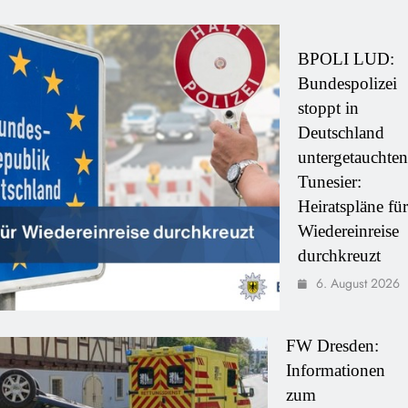
BPOLI LUD:
Bundespolizei
stoppt in
Deutschland
untergetauchten
Tunesier:
Heiratspläne für
Wiedereinreise
durchkreuzt
6. August 2026
FW Dresden:
Informationen
zum