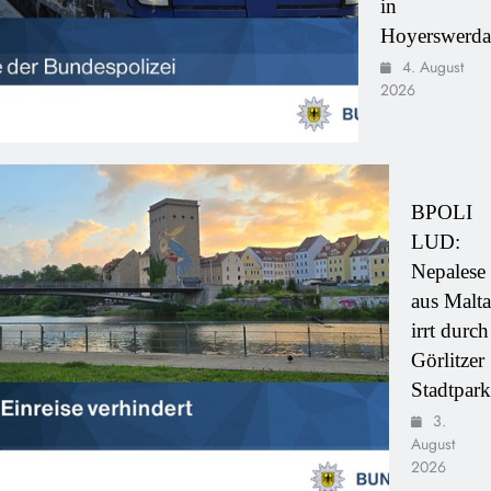
in
Hoyerswerda
4. August
2026
BPOLI
LUD:
Nepalese
aus Malta
irrt durch
Görlitzer
Stadtpark
3.
August
2026