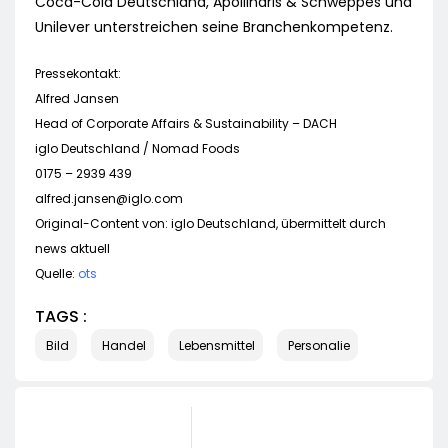
Coca-Cola Deutschland, Apollinaris & Schweppes und
Unilever unterstreichen seine Branchenkompetenz.
Pressekontakt:
Alfred Jansen
Head of Corporate Affairs & Sustainability – DACH
iglo Deutschland / Nomad Foods
0175 – 2939 439
alfred.jansen@iglo.com
Original-Content von: iglo Deutschland, übermittelt durch
news aktuell
Quelle:
ots
TAGS :
Bild
Handel
Lebensmittel
Personalie