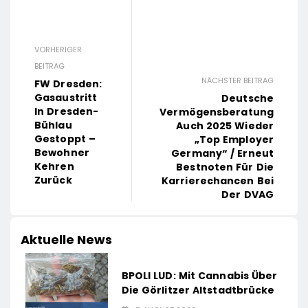
VORHERIGER
BEITRAG
NÄCHSTER BEITRAG
FW Dresden:
Gasaustritt
Deutsche
In Dresden-
Vermögensberatung
Bühlau
Auch 2025 Wieder
Gestoppt –
„Top Employer
Bewohner
Germany“ / Erneut
Kehren
Bestnoten Für Die
Zurück
Karrierechancen Bei
Der DVAG
Aktuelle News
BPOLI LUD: Mit Cannabis Über
Die Görlitzer Altstadtbrücke