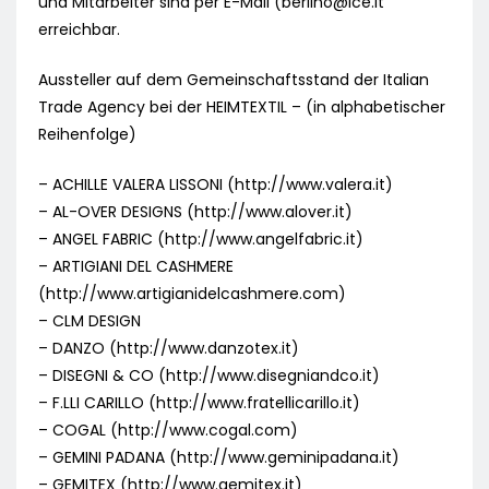
und Mitarbeiter sind per E-Mail (
berlino@ice.it
erreichbar.
Aussteller auf dem Gemeinschaftsstand der Italian
Trade Agency bei der HEIMTEXTIL – (in alphabetischer
Reihenfolge)
– ACHILLE VALERA LISSONI (http://www.valera.it)
– AL-OVER DESIGNS (http://www.alover.it)
– ANGEL FABRIC (http://www.angelfabric.it)
– ARTIGIANI DEL CASHMERE
(http://www.artigianidelcashmere.com)
– CLM DESIGN
– DANZO (http://www.danzotex.it)
– DISEGNI & CO (http://www.disegniandco.it)
– F.LLI CARILLO (http://www.fratellicarillo.it)
– COGAL (http://www.cogal.com)
– GEMINI PADANA (http://www.geminipadana.it)
– GEMITEX (http://www.gemitex.it)