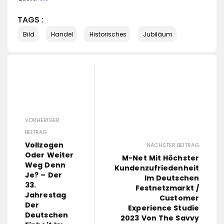
TAGS :
Bild
Handel
Historisches
Jubiläum
VORHERIGER
BEITRAG
Vollzogen
NÄCHSTER BEITRAG
Oder Weiter
M-Net Mit Höchster
Weg Denn
Kundenzufriedenheit
Je? – Der
Im Deutschen
33.
Festnetzmarkt /
Jahrestag
Customer
Der
Experience Studie
Deutschen
2023 Von The Savvy