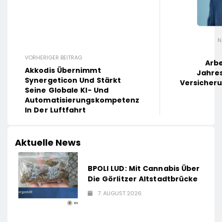
N
VORHERIGER BEITRAG
Arb
Akkodis Übernimmt
Jahres
Synergeticon Und Stärkt
Versicher
Seine Globale KI- Und
Automatisierungskompetenz
In Der Luftfahrt
Aktuelle News
BPOLI LUD: Mit Cannabis Über
Die Görlitzer Altstadtbrücke
7. AUGUST 2026