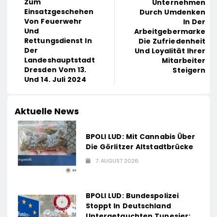
Zum
Unternehmen
Einsatzgeschehen
Durch Umdenken
Von Feuerwehr
In Der
Und
Arbeitgebermarke
Rettungsdienst In
Die Zufriedenheit
Der
Und Loyalität Ihrer
Landeshauptstadt
Mitarbeiter
Dresden Vom 13.
Steigern
Und 14. Juli 2024
Aktuelle News
BPOLI LUD: Mit Cannabis Über
Die Görlitzer Altstadtbrücke
7. AUGUST 2026
BPOLI LUD: Bundespolizei
Stoppt In Deutschland
Untergetauchten Tunesier: