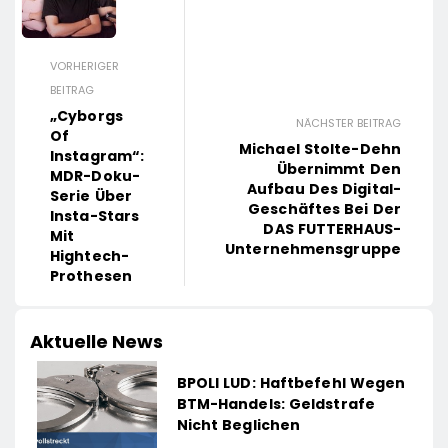
VORHERIGER
BEITRAG
„Cyborgs
NÄCHSTER BEITRAG
Of
Michael Stolte-Dehn
Instagram“:
Übernimmt Den
MDR-Doku-
Aufbau Des Digital-
Serie Über
Geschäftes Bei Der
Insta-Stars
DAS FUTTERHAUS-
Mit
Unternehmensgruppe
Hightech-
Prothesen
Aktuelle News
BPOLI LUD: Haftbefehl Wegen
BTM-Handels: Geldstrafe
Nicht Beglichen