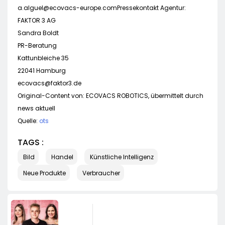
a.alguel@ecovacs-europe.comPressekontakt
Agentur:
FAKTOR 3 AG
Sandra Boldt
PR-Beratung
Kattunbleiche 35
22041 Hamburg
ecovacs@faktor3.de
Original-Content von: ECOVACS ROBOTICS, übermittelt durch
news aktuell
Quelle:
ots
TAGS :
Bild
Handel
Künstliche Intelligenz
Neue Produkte
Verbraucher