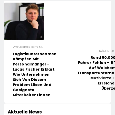
VORHERIGER BEITRAG
NÄCHSTER 
Logistikunternehmen
Rund 80.000
Kämpfen Mit
Fahrer Fehlen – 5 
Personalmangel –
Auf Welche
Lucas Fischer Erklärt,
Transportuntern
Wie Unternehmen
Motivierte 
Sich Von Diesem
Erreich
Problem Lösen Und
Überz
Geeignete
Mitarbeiter Finden
Aktuelle News