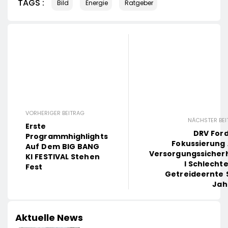
TAGS :
Bild
Energie
Ratgeber
VORHERIGER BEITRAG
NÄCHSTER BEI
Erste
DRV For
Programmhighlights
Fokussierung
Auf Dem BIG BANG
Versorgungssicher
KI FESTIVAL Stehen
I Schlecht
Fest
Getreideernte 
Jah
Aktuelle News