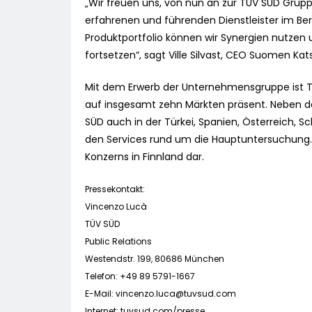
„Wir freuen uns, von nun an zur TÜV SÜD Grupp
erfahrenen und führenden Dienstleister im B
Produktportfolio können wir Synergien nutz
fortsetzen“, sagt Ville Silvast, CEO Suomen Ka
Mit dem Erwerb der Unternehmensgruppe ist T
auf insgesamt zehn Märkten präsent. Neben 
SÜD auch in der Türkei, Spanien, Österreich, Sc
den Services rund um die Hauptuntersuchung. 
Konzerns in Finnland dar.
Pressekontakt:
Vincenzo Lucà
TÜV SÜD
Public Relations
Westendstr. 199, 80686 München
Telefon: +49 89 5791-1667
E-Mail:
vincenzo.luca@tuvsud.com
Internet: tuvsud.com/presse