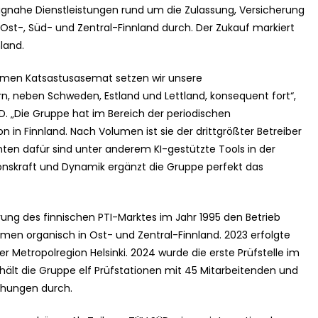
nahe Dienstleistungen rund um die Zulassung, Versicherung
 Ost-, Süd- und Zentral-Finnland durch. Der Zukauf markiert
land.
men Katsastusasemat setzen wir unsere
, neben Schweden, Estland und Lettland, konsequent fort“,
ÜD. „Die Gruppe hat im Bereich der periodischen
in Finnland. Nach Volumen ist sie der drittgrößter Betreiber
n dafür sind unter anderem KI-gestützte Tools in der
ionskraft und Dynamik ergänzt die Gruppe perfekt das
rung des finnischen PTI-Marktes im Jahr 1995 den Betrieb
en organisch in Ost- und Zentral-Finnland. 2023 erfolgte
r Metropolregion Helsinki. 2024 wurde die erste Prüfstelle im
ält die Gruppe elf Prüfstationen mit 45 Mitarbeitenden und
chungen durch.