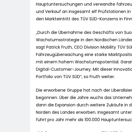
Hauptuntersuchungen und verwandte fahrzeug
und Verkauf an insgesamt elf Prüfstationen in
den Markteintritt des TÜV SÜD-Konzerns in Finn
„Durch die Übernahme des Geschäfts von Suo
Wachstumsstrategie in den Nordischen Ländern
sagt Patrick Fruth, CEO Division Mobility TÜV S
Fahrzeugüberwachung eine starke Marktposition 
mit einem hohem Wachstumspotential. Garante
Digital-Customer-Journey. Mit dieser Innovat
Portfolio von TÜV SÜD“, so Fruth weiter.
Die erworbene Gruppe hat nach der Liberalisie
begonnen. Über die Jahre wuchs das Unternehm
dann die Expansion durch weitere Zukäufe in de
Norden des Landes erworben. Insgesamt unterh
führt pro Jahr mehr als 100.000 Hauptuntersu