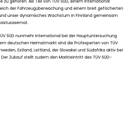
e zu gehören. Als Teil von TÜV SÜD, einem international
ereich der Fahrzeugüberwachung und einem breit gefächerten
en und unser dynamisches Wachstum in Finnland gemeinsam
tsastusasemat.
ÜV SÜD nunmehr international bei der Hauptuntersuchung
dem deutschen Heimatmarkt sind die Prüfexperten von TÜV
hweden, Estland, Lettland, der Slowakei und Südafrika aktiv bei
Der Zukauf stellt zudem den Markteintritt des TÜV SÜD-