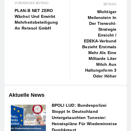
VORHERIGER BEITRAG
BEITRAG
PLAN-B NET ZERO
Wichtiger
Wächst Und Erwirbt
Meilenstein In
Mehrheitsbeteiligung
Der Tierwohl-
An Retesol GmbH
Strategie
Erreicht /
EDEKA-Verbund
Bezieht Erstmals
Mehr Als Eine
Milliarde Liter
Milch Aus
Haltungsform 3
Oder Höher
Aktuelle News
BPOLI LUD: Bundespolizei
Stoppt In Deutschland
Untergetauchten Tunesier:
Heiratspläne Für Wiedereinreise
Durchkreuzt