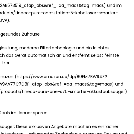
2AB57B519_afap_abs&ref_=aa_maas&tag=maas) und im
roducts/tineco-pure-one-station-5-kabelloser-smarter-
UVP).
n gesundes Zuhause
eistung, moderne Filtertechnologie und ein leichtes
ich das Gerät automatisch an und entfernt selbst feinste
itzer.
uf Amazon (https://www.amazon.de/dp/B0FM7BWR4Z?
9AA77C7D8F_afap_abs&ref_=aa_maas&tag=maas) und
om/products/tineco-pure-one-s70-smarter-akkustaubsauger)
Deals im Januar sparen
sauger: Diese exklusiven Angebote machen es einfacher