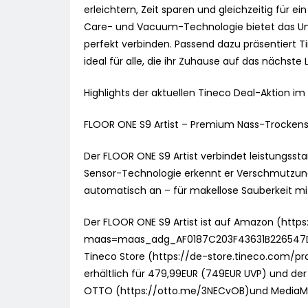
erleichtern, Zeit sparen und gleichzeitig für e
Care- und Vacuum-Technologie bietet das Unt
perfekt verbinden. Passend dazu präsentiert Ti
ideal für alle, die ihr Zuhause auf das nächst
Highlights der aktuellen Tineco Deal-Aktion im
FLOOR ONE S9 Artist – Premium Nass-Trockensau
Der FLOOR ONE S9 Artist verbindet leistungsst
Sensor-Technologie erkennt er Verschmutzunge
automatisch an – für makellose Sauberkeit m
Der FLOOR ONE S9 Artist ist auf Amazon (ht
maas=maas_adg_AF0187C203F43631B226547
Tineco Store (https://de-store.tineco.com/p
erhältlich für 479,99EUR (749EUR UVP) und de
OTTO (https://otto.me/3NECvOB)und MediaMar