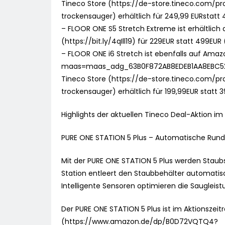
Tineco Store (https://de-store.tineco.com/p
trockensauger) erhältlich für 249,99 EURstatt
– FLOOR ONE S5 Stretch Extreme ist erhältlic
(https://bit.ly/4qIll19) für 229EUR statt 499EUR
– FLOOR ONE i6 Stretch ist ebenfalls auf A
maas=maas_adg_63B0F872AB8EDEB1AA8EBC5
Tineco Store (https://de-store.tineco.com/p
trockensauger) erhältlich für 199,99EUR statt 
Highlights der aktuellen Tineco Deal-Aktion im
PURE ONE STATION 5 Plus – Automatische Run
Mit der PURE ONE STATION 5 Plus werden Staub
Station entleert den Staubbehälter automatis
Intelligente Sensoren optimieren die Saugle
Der PURE ONE STATION 5 Plus ist im Aktionsze
(https://www.amazon.de/dp/B0D72VQTQ4?