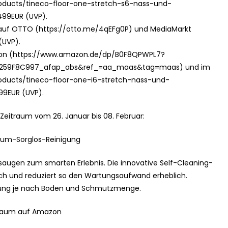
roducts/tineco-floor-one-stretch-s6-nass-und-
 499EUR (UVP).
h auf OTTO (https://otto.me/4qEFg0P) und MediaMarkt
 (UVP).
mazon (https://www.amazon.de/dp/B0F8QPWPL7?
259F8C997_afap_abs&ref_=aa_maas&tag=maas) und im
roducts/tineco-floor-one-i6-stretch-nass-und-
399EUR (UVP).
 Zeitraum vom 26. Januar bis 08. Februar:
dum-Sorglos-Reinigung
saugen zum smarten Erlebnis. Die innovative Self-Cleaning-
ch und reduziert so den Wartungsaufwand erheblich.
istung je nach Boden und Schmutzmenge.
itraum auf Amazon