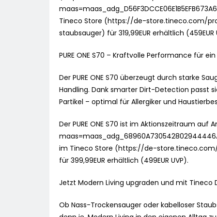
maas=maas_adg_D56F3DCCE06E1B5EFB673A6
Tineco Store (https://de-store.tineco.com/p
staubsauger) für 319,99EUR erhältlich (459EUR 
PURE ONE S70 – Kraftvolle Performance für ei
Der PURE ONE S70 überzeugt durch starke Saugl
Handling. Dank smarter Dirt-Detection passt s
Partikel – optimal für Allergiker und Haustierbes
Der PURE ONE S70 ist im Aktionszeitraum a
maas=maas_adg_68960A730542802944446A
im Tineco Store (https://de-store.tineco.c
für 399,99EUR erhältlich (499EUR UVP).
Jetzt Modern Living upgraden und mit Tineco 
Ob Nass-Trockensauger oder kabelloser Staub