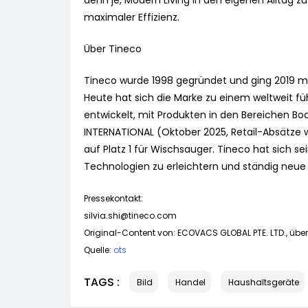
denn je, Modern Living in den eigenen Alltag 
maximaler Effizienz.
Über Tineco
Tineco wurde 1998 gegründet und ging 2019 m
Heute hat sich die Marke zu einem weltweit f
entwickelt, mit Produkten in den Bereichen B
INTERNATIONAL (Oktober 2025, Retail-Absätze wel
auf Platz 1 für Wischsauger. Tineco hat sich se
Technologien zu erleichtern und ständig neue 
Pressekontakt:
silvia.shi@tineco.com
Original-Content von: ECOVACS GLOBAL PTE. LTD., über
Quelle:
ots
TAGS :
Bild
Handel
Haushaltsgeräte