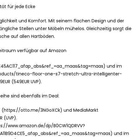
tät für jede Ecke
glichkeit und Komfort. Mit seinem flachen Design und der
ängliche Stellen unter Möbeln mühelos. Gleichzeitig sorgt die
sche auf allen Hartböden.
szeitraum verfügbar auf Amazon
E45AC117_afap_abs&ref_=aa_maas&tag=maas) und im
oducts/tineco-floor-one-s7-stretch-ultra-intelligenter-
9EUR (549EUR UVP).
ihe sind ebenfalls im Deal:
TO (https://otto.me/3NGoXCk) und MediaMarkt
R (UVP).
ttps://www.amazon.de/dp/B0CW1QDRVV?
11B9D4CE5_afap_abs&ref_=aa_maas&tag=maas) und im