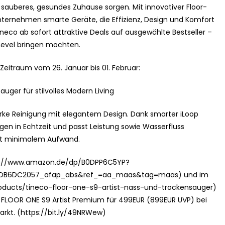
in sauberes, gesundes Zuhause sorgen. Mit innovativer Floor-
ernehmen smarte Geräte, die Effizienz, Design und Komfort
neco ab sofort attraktive Deals auf ausgewählte Bestseller –
e Level bringen möchten.
 Zeitraum vom 26. Januar bis 01. Februar:
ger für stilvolles Modern Living
arke Reinigung mit elegantem Design. Dank smarter iLoop
n in Echtzeit und passt Leistung sowie Wasserfluss
it minimalem Aufwand.
tps://www.amazon.de/dp/B0DPP6C5YP?
DB6DC2057_afap_abs&ref_=aa_maas&tag=maas) und im
roducts/tineco-floor-one-s9-artist-nass-und-trockensauger)
r FLOOR ONE S9 Artist Premium für 499EUR (899EUR UVP) bei
kt. (https://bit.ly/49NRWew)