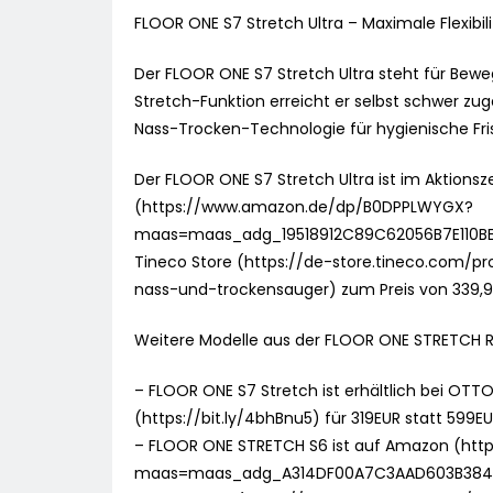
FLOOR ONE S7 Stretch Ultra – Maximale Flexibili
Der FLOOR ONE S7 Stretch Ultra steht für Bewe
Stretch-Funktion erreicht er selbst schwer zug
Nass-Trocken-Technologie für hygienische Fri
Der FLOOR ONE S7 Stretch Ultra ist im Aktion
(https://www.amazon.de/dp/B0DPPLWYGX?
maas=maas_adg_19518912C89C62056B7E110B
Tineco Store (https://de-store.tineco.com/pr
nass-und-trockensauger) zum Preis von 339,9
Weitere Modelle aus der FLOOR ONE STRETCH Re
– FLOOR ONE S7 Stretch ist erhältlich bei OT
(https://bit.ly/4bhBnu5) für 319EUR statt 599EU
– FLOOR ONE STRETCH S6 ist auf Amazon (h
maas=maas_adg_A314DF00A7C3AAD603B384A