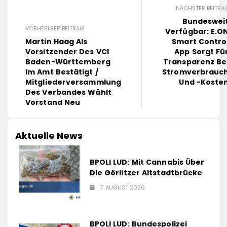
NÄCHSTER BEITRA
Bundeswei
VORHERIGER BEITRAG
Verfügbar: E.O
Smart Contro
Martin Haag Als
App Sorgt Fü
Vorsitzender Des VCI
Transparenz Be
Baden-Württemberg
Stromverbrauc
Im Amt Bestätigt /
Und -koste
Mitgliederversammlung
Des Verbandes Wählt
Vorstand Neu
Aktuelle News
BPOLI LUD: Mit Cannabis Über
Die Görlitzer Altstadtbrücke
7. AUGUST 2026
BPOLI LUD: Bundespolizei