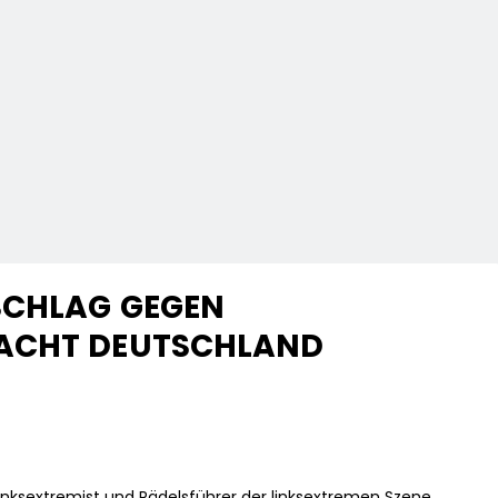
SCHLAG GEGEN
MACHT DEUTSCHLAND
inksextremist und Rädelsführer der linksextremen Szene,