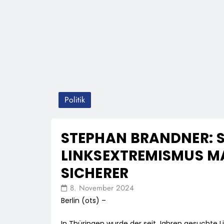
Politik
STEPHAN BRANDNER: 
LINKSEXTREMISMUS 
SICHERER
8. November 2024
Berlin (ots) –
In Thüringen wurde der seit Jahren gesuchte L