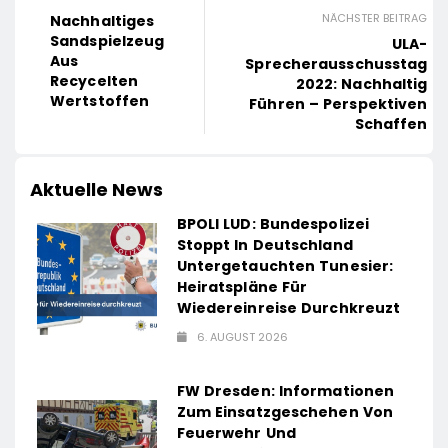
NÄCHSTER BEITRAG
Nachhaltiges
Sandspielzeug
ULA-
Aus
Sprecherausschusstag
Recycelten
2022: Nachhaltig
Wertstoffen
Führen – Perspektiven
Schaffen
Aktuelle News
BPOLI LUD: Bundespolizei
Stoppt In Deutschland
Untergetauchten Tunesier:
Heiratspläne Für
Wiedereinreise Durchkreuzt
6. AUGUST 2026
FW Dresden: Informationen
Zum Einsatzgeschehen Von
Feuerwehr Und