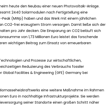
lheim heute den Neubau einer neuen Photovoltaik-Anlage.
sgesamt 2440 Solarmodulen nach Fertigstellung eine
tt-Peak (MWp) haben und das Werk mit einem jährlichen
an CO2-frei erzeugtem Strom versorgen. Damit ließe sich der
lten pro Jahr decken. Die Einsparung an CO2 beläuft sich
itionssumme von 1,73 Millionen Euro leistet das forschende
en wichtigen Beitrag zum Einsatz von erneuerbaren
Technologien und Prozesse zur wirtschaftlichen,
eichzeitigen Reduzierung des Verbrauchs fossiler
er Global Facilities & Engineering (GFE) Germany bei
n Biomasseheizkraftwerks eine weitere Maßnahme im Rahmen
onen Euro in nachhaltige Infrastrukturprojekte. Sie werden
versorgung seiner Standorte einen großen Schritt näher