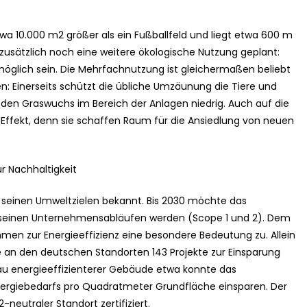
wa 10.000 m2 größer als ein Fußballfeld und liegt etwa 600 m
 zusätzlich noch eine weitere ökologische Nutzung geplant:
möglich sein. Die Mehrfachnutzung ist gleichermaßen beliebt
n: Einerseits schützt die übliche Umzäunung die Tiere und
e den Graswuchs im Bereich der Anlagen niedrig. Auch auf die
n Effekt, denn sie schaffen Raum für die Ansiedlung von neuen
r Nachhaltigkeit
 seinen Umweltzielen bekannt. Bis 2030 möchte das
seinen Unternehmensabläufen werden (Scope 1 und 2). Dem
n zur Energieeffizienz eine besondere Bedeutung zu. Allein
e an den deutschen Standorten 143 Projekte zur Einsparung
u energieeffizienterer Gebäude etwa konnte das
nergiebedarfs pro Quadratmeter Grundfläche einsparen. Der
eutraler Standort zertifiziert.