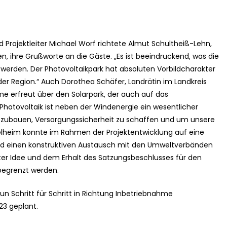
Projektleiter Michael Worf richtete Almut Schultheiß-Lehn,
, ihre Grußworte an die Gäste. „Es ist beeindruckend, was die
en werden. Der Photovoltaikpark hat absoluten Vorbildcharakter
er Region.“ Auch Dorothea Schäfer, Landrätin im Landkreis
me erfreut über den Solarpark, der auch auf das
„Photovoltaik ist neben der Windenergie ein wesentlicher
uszubauen, Versorgungssicherheit zu schaffen und um unsere
gelheim konnte im Rahmen der Projektentwicklung auf eine
 und einen konstruktiven Austausch mit den Umweltverbänden
ter Idee und dem Erhalt des Satzungsbeschlusses für den
begrenzt werden.
 Schritt für Schritt in Richtung Inbetriebnahme
23 geplant.