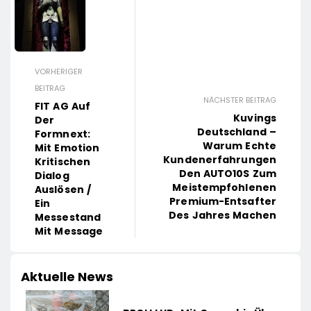
VORHERIGER
BEITRAG
NÄCHSTER BEITRAG
FIT AG Auf
Kuvings
Der
Deutschland –
Formnext:
Warum Echte
Mit Emotion
Kundenerfahrungen
Kritischen
Den AUTO10S Zum
Dialog
Meistempfohlenen
Auslösen /
Premium-Entsafter
Ein
Des Jahres Machen
Messestand
Mit Message
Aktuelle News