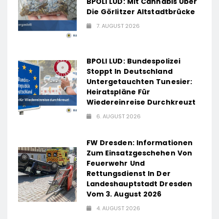
BPOLI LUD: Mit Cannabis Über
Die Görlitzer Altstadtbrücke
7. AUGUST 2026
BPOLI LUD: Bundespolizei
Stoppt In Deutschland
Untergetauchten Tunesier:
Heiratspläne Für
Wiedereinreise Durchkreuzt
6. AUGUST 2026
FW Dresden: Informationen
Zum Einsatzgeschehen Von
Feuerwehr Und
Rettungsdienst In Der
Landeshauptstadt Dresden
Vom 3. August 2026
4. AUGUST 2026