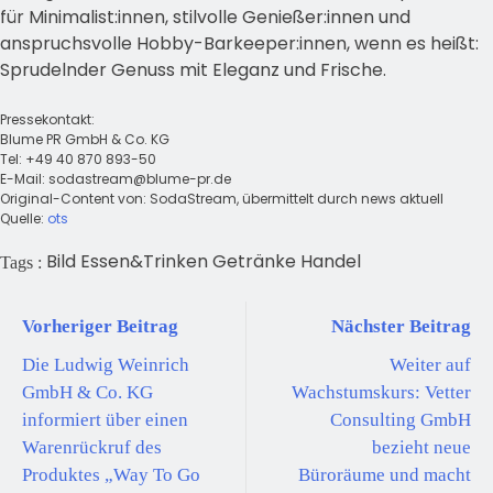
für Minimalist:innen, stilvolle Genießer:innen und
anspruchsvolle Hobby-Barkeeper:innen, wenn es heißt:
Sprudelnder Genuss mit Eleganz und Frische.
Pressekontakt:
Blume PR GmbH & Co. KG
Tel: +49 40 870 893-50
E-Mail:
sodastream@blume-pr.de
Original-Content von: SodaStream, übermittelt durch news aktuell
Quelle:
ots
Bild
Essen&Trinken
Getränke
Handel
Tags :
Vorheriger Beitrag
Nächster Beitrag
Die Ludwig Weinrich
Weiter auf
GmbH & Co. KG
Wachstumskurs: Vetter
informiert über einen
Consulting GmbH
Warenrückruf des
bezieht neue
Produktes „Way To Go
Büroräume und macht