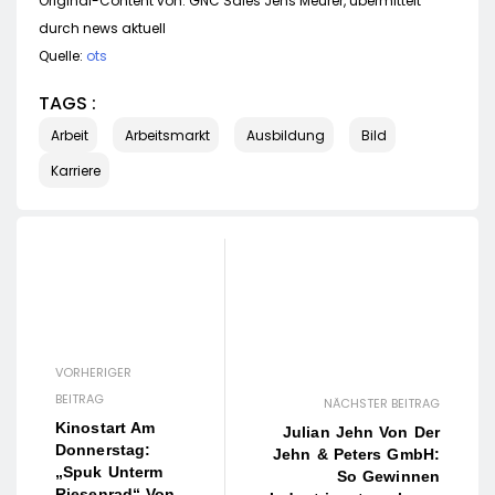
Original-Content von: GNC Sales Jens Meurer, übermittelt
durch news aktuell
Quelle:
ots
TAGS :
Arbeit
Arbeitsmarkt
Ausbildung
Bild
Karriere
VORHERIGER
BEITRAG
NÄCHSTER BEITRAG
Kinostart Am
Julian Jehn Von Der
Donnerstag:
Jehn & Peters GmbH:
„Spuk Unterm
So Gewinnen
Riesenrad“ Von