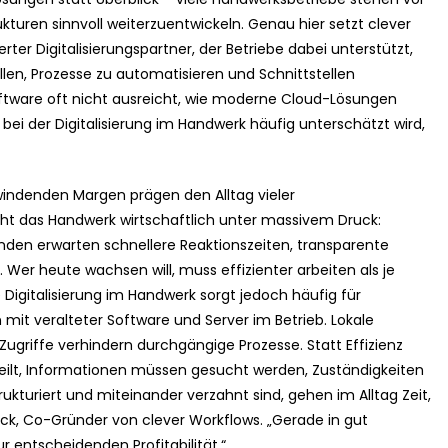
turen sinnvoll weiterzuentwickeln. Genau hier setzt clever
rter Digitalisierungspartner, der Betriebe dabei unterstützt,
len, Prozesse zu automatisieren und Schnittstellen
ftware oft nicht ausreicht, wie moderne Cloud-Lösungen
ei der Digitalisierung im Handwerk häufig unterschätzt wird,
windenden Margen prägen den Alltag vieler
ht das Handwerk wirtschaftlich unter massivem Druck:
nden erwarten schnellere Reaktionszeiten, transparente
Wer heute wachsen will, muss effizienter arbeiten als je
 Digitalisierung im Handwerk sorgt jedoch häufig für
 mit veralteter Software und Server im Betrieb. Lokale
griffe verhindern durchgängige Prozesse. Statt Effizienz
teilt, Informationen müssen gesucht werden, Zuständigkeiten
rukturiert und miteinander verzahnt sind, gehen im Alltag Zeit,
öck, Co-Gründer von clever Workflows. „Gerade in gut
r entscheidenden Profitabilität.“