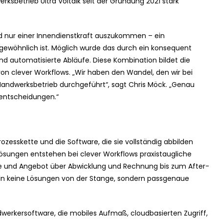
ksbetrieb Ultra Voltaik seit der Gründung 2021 stark
nd nur einer Innendienstkraft auszukommen – ein
rgewöhnlich ist. Möglich wurde das durch ein konsequent
und automatisierte Abläufe. Diese Kombination bildet die
on clever Workflows. „Wir haben den Wandel, den wir bei
Handwerksbetrieb durchgeführt“, sagt Chris Möck. „Genau
lentscheidungen.“
ozesskette und die Software, die sie vollständig abbilden
zellösungen entstehen bei clever Workflows praxistaugliche
ge und Angebot über Abwicklung und Rechnung bis zum After-
ckeln keine Lösungen von der Stange, sondern passgenaue
werkersoftware, die mobiles Aufmaß, cloudbasierten Zugriff,