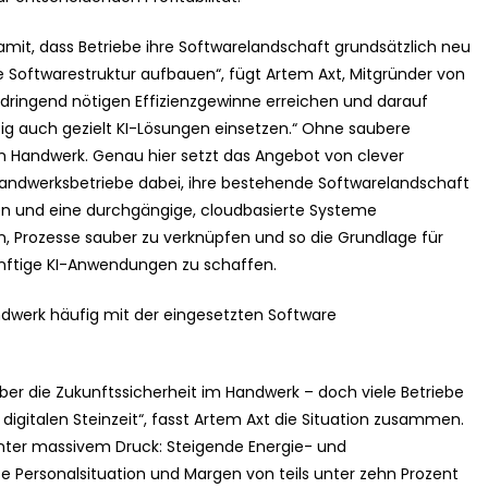
amit, dass Betriebe ihre Softwarelandschaft grundsätzlich neu
 Softwarestruktur aufbauen“, fügt Artem Axt, Mitgründer von
ie dringend nötigen Effizienzgewinne erreichen und darauf
g auch gezielt KI-Lösungen einsetzen.“ Ohne saubere
m Handwerk. Genau hier setzt das Angebot von clever
andwerksbetriebe dabei, ihre bestehende Softwarelandschaft
eren und eine durchgängige, cloudbasierte Systeme
en, Prozesse sauber zu verknüpfen und so die Grundlage für
ünftige KI-Anwendungen zu schaffen.
werk häufig mit der eingesetzten Software
ber die Zukunftssicherheit im Handwerk – doch viele Betriebe
gitalen Steinzeit“, fasst Artem Axt die Situation zusammen.
nter massivem Druck: Steigende Energie- und
e Personalsituation und Margen von teils unter zehn Prozent