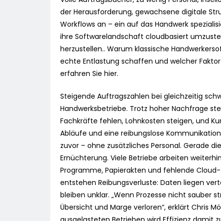
der Herausforderung, gewachsene digitale Struk
Workflows an – ein auf das Handwerk spezialisie
ihre Softwarelandschaft cloudbasiert umzustel
herzustellen.. Warum klassische Handwerkerso
echte Entlastung schaffen und welcher Faktor b
erfahren Sie hier.
Steigende Auftragszahlen bei gleichzeitig sch
Handwerksbetriebe. Trotz hoher Nachfrage ste
Fachkräfte fehlen, Lohnkosten steigen, und Ku
Abläufe und eine reibungslose Kommunikation. 
zuvor – ohne zusätzliches Personal. Gerade die
Ernüchterung. Viele Betriebe arbeiten weiterhin
Programme, Papierakten und fehlende Cloud-Zu
entstehen Reibungsverluste: Daten liegen ver
bleiben unklar. „Wenn Prozesse nicht sauber st
Übersicht und Marge verloren“, erklärt Chris M
ausgelasteten Betrieben wird Effizienz damit zu