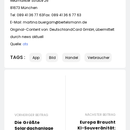
Neumarkter Straße 26
81673 München
Tel: 089 41 36 77 63Fax: 089 41 36 6 77 63
E-Mail:
martina.buergam@bertelsmann.de
Original-Content von: DeutschlandCard GmbH, übermittelt
durch news aktuell
Quelle:
ots
TAGS :
App
Bild
Handel
Verbraucher
NÄCHSTER BEITRAG
VORHERIGER BEITRAG
Europa Braucht
Die Größte
KI-Souveränität:
Solardachanlage