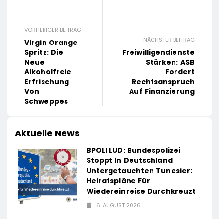
VORHERIGER BEITRAG
NÄCHSTER BEITRAG
Virgin Orange
Spritz: Die
Freiwilligendienste
Neue
Stärken: ASB
Alkoholfreie
Fordert
Erfrischung
Rechtsanspruch
Von
Auf Finanzierung
Schweppes
Aktuelle News
BPOLI LUD: Bundespolizei
Stoppt In Deutschland
Untergetauchten Tunesier:
Heiratspläne Für
Wiedereinreise Durchkreuzt
6. AUGUST 2026