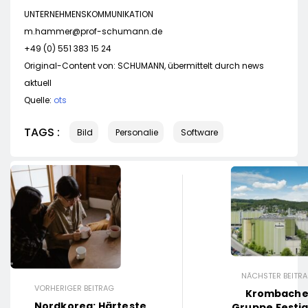
UNTERNEHMENSKOMMUNIKATION
m.hammer@prof-schumann.de
+49 (0) 551 383 15 24
Original-Content von: SCHUMANN, übermittelt durch news
aktuell
Quelle:
ots
TAGS :
Bild
Personalie
Software
NÄCHSTER BEITR
VORHERIGER BEITRAG
Krombache
Nordkorea: Härteste
Gruppe Festig