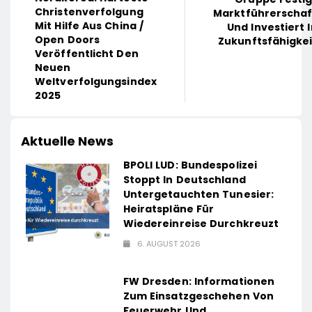
Christenverfolgung
Marktführerschaf
Mit Hilfe Aus China /
Und Investiert 
Open Doors
Zukunftsfähigkei
Veröffentlicht Den
Neuen
Weltverfolgungsindex
2025
Aktuelle News
BPOLI LUD: Bundespolizei
Stoppt In Deutschland
Untergetauchten Tunesier:
Heiratspläne Für
Wiedereinreise Durchkreuzt
6. AUGUST 2026
FW Dresden: Informationen
Zum Einsatzgeschehen Von
Feuerwehr Und