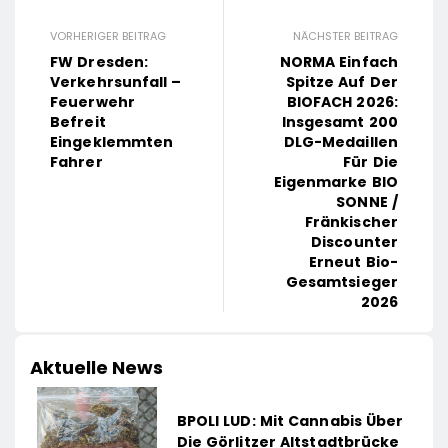
VORHERIGER BEITRAG
NÄCHSTER BEITRAG
FW Dresden:
NORMA Einfach
Verkehrsunfall –
Spitze Auf Der
Feuerwehr
BIOFACH 2026:
Befreit
Insgesamt 200
Eingeklemmten
DLG-Medaillen
Fahrer
Für Die
Eigenmarke BIO
SONNE /
Fränkischer
Discounter
Erneut Bio-
Gesamtsieger
2026
Aktuelle News
BPOLI LUD: Mit Cannabis Über
Die Görlitzer Altstadtbrücke