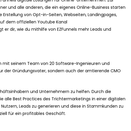
ZFunnels digitale Lösungen für Online-Unternehmen. Zur
ner und alle anderen, die ein eigenes Online-Business starten
ie Erstellung von Opt-in-Seiten, Webseiten, Landingpages,
uf dem offiziellen Youtube Kanal
 er dir, wie du mithilfe von EZFunnels mehr Leads und
am mit seinem Team von 20 Software-Ingenieuren und
 nur der Gründungsvater, sondern auch der amtierende CMO
chäftsinhabern und Unternehmern zu helfen. Durch die
e alle Best Practices des Trichtermarketings in einer digitalen
en Nutzern, Leads zu generieren und diese in Stammkunden zu
iell für ein profitables Geschäft.