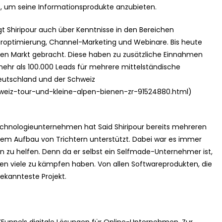
e, um seine Informationsprodukte anzubieten.
 Shiripour auch über Kenntnisse in den Bereichen
optimierung, Channel-Marketing und Webinare. Bis heute
den Markt gebracht. Diese haben zu zusätzliche Einnahmen
mehr als 100.000 Leads für mehrere mittelständische
eutschland und der Schweiz
hweiz-tour-und-kleine-alpen-bienen-zr-91524880.html)
echnologieunternehmen hat Said Shiripour bereits mehreren
m Aufbau von Trichtern unterstützt. Dabei war es immer
n zu helfen. Denn da er selbst ein Selfmade-Unternehmer ist,
den viele zu kämpfen haben. Von allen Softwareprodukten, die
bekannteste Projekt.