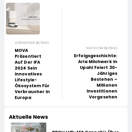
VORHERIGER BEITRAG
NÄCHSTER BEITRAG
MOVA
Erfolgsgeschichte:
Präsentiert
Arla Milchwerk In
Auf Der IFA
Upahl Feiert 30-
2024 Sein
Jähriges
Innovatives
Bestehen –
Lifestyle-
Millionen
Ökosystem Für
Investitionen
Verbraucher In
Vorgesehen
Europa
Aktuelle News