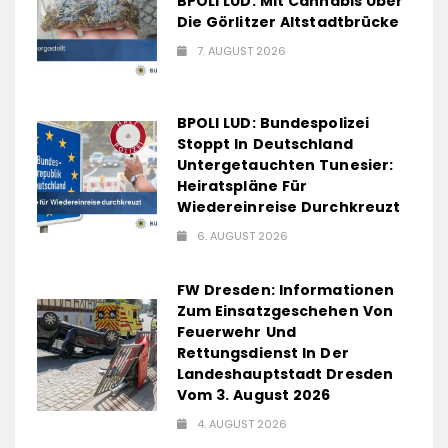
BPOLI LUD: Mit Cannabis Über
Die Görlitzer Altstadtbrücke
7. AUGUST 2026
BPOLI LUD: Bundespolizei
Stoppt In Deutschland
Untergetauchten Tunesier:
Heiratspläne Für
Wiedereinreise Durchkreuzt
6. AUGUST 2026
FW Dresden: Informationen
Zum Einsatzgeschehen Von
Feuerwehr Und
Rettungsdienst In Der
Landeshauptstadt Dresden
Vom 3. August 2026
4. AUGUST 2026